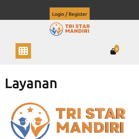
Skip
to
Login / Register
content
Tristar Mandiri
0
Layanan